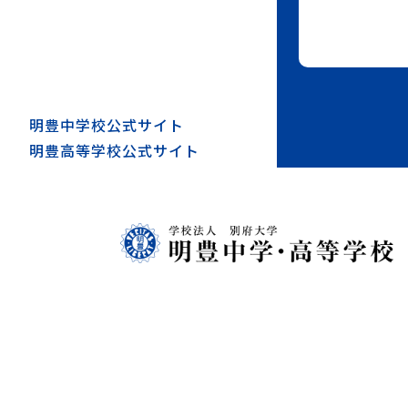
明豊中学校公式サイト
明豊高等学校公式サイト
明
豊
中
学
高
等
学
校