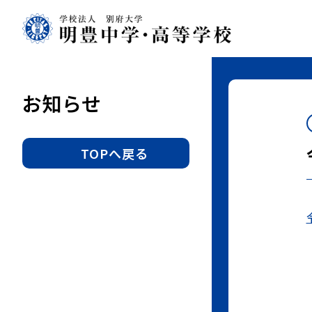
明
豊
中
学・
高
お知らせ
等
学
校
TOPへ戻る