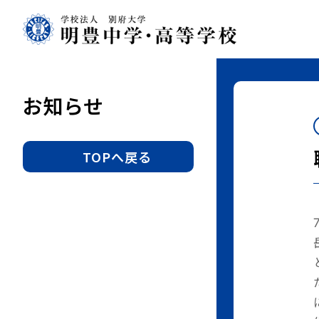
明
豊
中
学・
高
お知らせ
等
学
校
TOPへ戻る