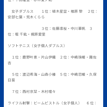
女子ダブルス １位：植木星空・椎原 黎 ２位：
安部七葉・荒木くらら
３位：佐藤凛桜・中川華帆 ３
位：堀 千紘・梶原愛里
ソフトテニス（女子個人ダブルス）
１位：鹿野叶恵・片山伊織 ２位：中嶋珠暖・諏佐
杏
５位：渡辺希海・山森小榛 ５位：中嶋恋暖・久保
日葵
７位：西村京栞・木村哩々
ライフル射撃：ビームピストル（女子個人） ６位：