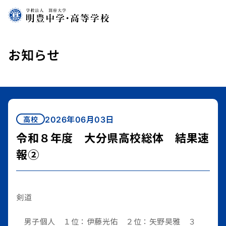
明
豊
中
学・
お知らせ
高
等
学
校
2026年06月03日
高校
令和８年度 大分県高校総体 結果速
報②
剣道
男子個人 １位：伊藤光佑 ２位：矢野昊雅 ３